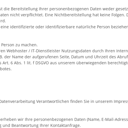
die Bereitstellung Ihrer personenbezogenen Daten weder gesetzli
aten nicht verpflichtet. Eine Nichtbereitstellung hat keine Folgen.
rd.
ine identifizierte oder identifizierbare natürliche Person beziehe
r Person zu machen.
n Webhoster / IT-Dienstleister Nutzungsdaten durch Ihren Internet
z.B. der Name der aufgerufenen Seite, Datum und Uhrzeit des Abru
s Art. 6 Abs. 1 lit. f DSGVO aus unserem überwiegenden berechtig
ebotes.
 Datenverarbeitung Verantwortlichen finden Sie in unserem Impre
en, erheben wir Ihre personenbezogenen Daten (Name, E-Mail-Adres
g und Beantwortung Ihrer Kontaktanfrage.