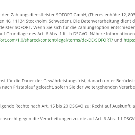
 den Zahlungsdienstleister SOFORT GmbH, (Theresienhöhe 12, 803
en 46, 11134 Stockholm, Schweden). Die Datenverarbeitung dient
eister SOFORT. Wenn Sie sich für die Zahlungsoption entschiede
auf Grundlage des Art. 6 Abs. 1 lit. b DSGVO. Nähere Information
fort.com/1.0/shared/content/legal/terms/de-DE/SOFORT/
und
https
st für die Dauer der Gewährleistungsfrist, danach unter Berücksic
 nach Fristablauf gelöscht, sofern Sie der weitergehenden Verar
lgende Rechte nach Art. 15 bis 20 DSGVO zu: Recht auf Auskunft, 
hsrecht gegen die Verarbeitungen zu, die auf Art. 6 Abs. 1 f DS