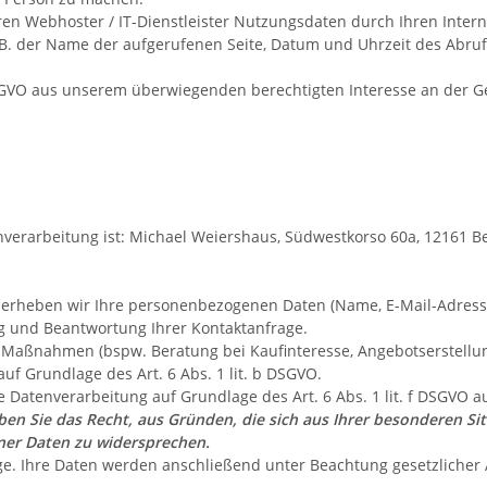
n Webhoster / IT-Dienstleister Nutzungsdaten durch Ihren Internet
z.B. der Name der aufgerufenen Seite, Datum und Uhrzeit des Abru
f DSGVO aus unserem überwiegenden berechtigten Interesse an der 
nverarbeitung ist:
Michael Weiershaus,
Südwestkorso 60a,
12161
B
en, erheben wir Ihre personenbezogenen Daten (Name, E-Mail-Adres
g und Beantwortung Ihrer Kontaktanfrage.
Maßnahmen (bspw. Beratung bei Kaufinteresse, Angebotserstellung
auf Grundlage des Art. 6 Abs. 1 lit. b DSGVO.
e Datenverarbeitung auf Grundlage des Art. 6 Abs. 1 lit. f DSGVO
ben Sie das Recht, aus Gründen, die sich aus Ihrer besonderen Situ
er Daten zu widersprechen.
age. Ihre Daten werden anschließend unter Beachtung gesetzlicher