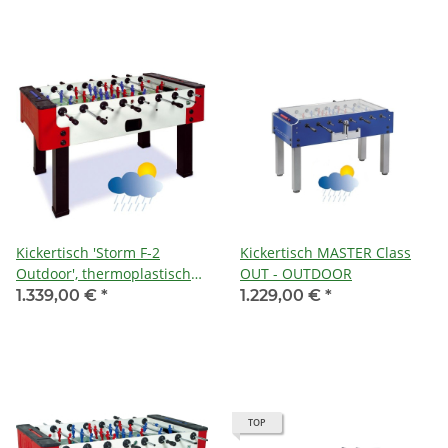
Kickertisch 'Storm F-2
Kickertisch MASTER Class
Outdoor', thermoplastischer
OUT - OUTDOOR
Kunststoff/Fiberglas,
1.339,00 €
*
1.229,00 €
*
Spielfläche aus
temperiertem 5 mm
starkem Glas,
pulverbeschichtete
Metallbeine, Stellfüße,
Gewicht: ca. 80 kg,
TOP
Spielfläche: 118 x 70 cm