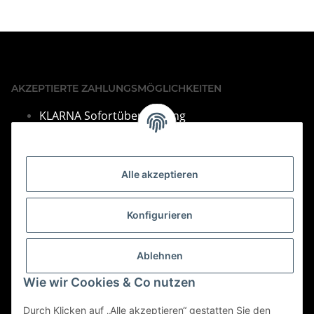
AKZEPTIERTE ZAHLUNGSMÖGLICHKEITEN
KLARNA Sofortüberweisung
VISA & Mastercard
PayPal
Alle akzeptieren
SEPA Lastschrift
Barza
hlung bei Abholung
Konfigurieren
Vorkasse per Überweisung
Bei Fragen finden Sie unsere Kontakdaten im Impressum.
Ablehnen
Informationen
Wie wir Cookies & Co nutzen
Durch Klicken auf „Alle akzeptieren“ gestatten Sie den