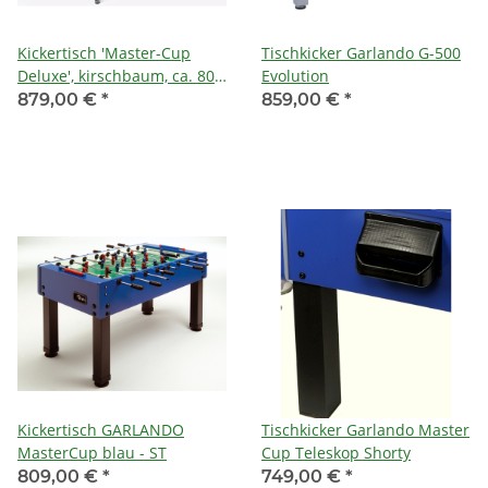
Kickertisch 'Master-Cup
Tischkicker Garlando G-500
Deluxe', kirschbaum, ca. 80
Evolution
kg, Kugellager, 16 mm
879,00 €
*
859,00 €
*
Massivstangen (verchromt),
nahtlos hochgezogene
Spielfeldecken, verstellbare
Tellerfüße
Kickertisch GARLANDO
Tischkicker Garlando Master
MasterCup blau - ST
Cup Teleskop Shorty
809,00 €
*
749,00 €
*