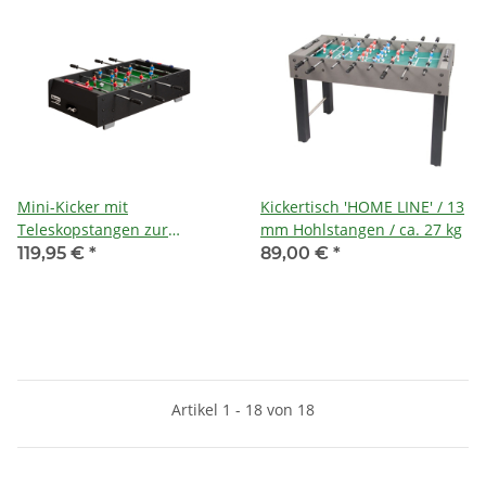
Höhe: ca. 86 cm
Mini-Kicker mit
Kickertisch 'HOME LINE' / 13
Teleskopstangen zur
mm Hohlstangen / ca. 27 kg
Tischauflage 90x50x20 cm
119,95 €
*
89,00 €
*
Artikel 1 - 18 von 18