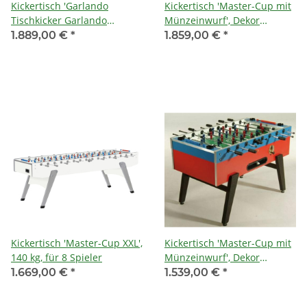
Kickertisch 'Garlando
Kickertisch 'Master-Cup mit
Tischkicker Garlando
Münzeinwurf', Dekor
Olympic Silver' mit
schwarz/rot, 110 kg, inkl.
1.889,00 €
*
1.859,00 €
*
Münzeinwurf u.
Glasabdeckplatte
Diebstahlsicherung, Dekor:
schwarz/silber 110kg
Kickertisch 'Master-Cup XXL',
Kickertisch 'Master-Cup mit
140 kg, für 8 Spieler
Münzeinwurf', Dekor
blau/rot, 100 kg
1.669,00 €
*
1.539,00 €
*