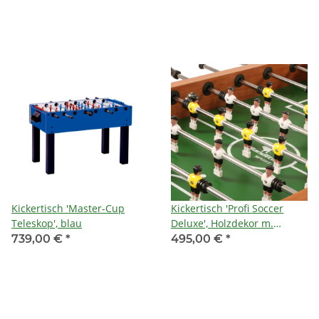
Kickertisch 'Master-Cup
Kickertisch 'Profi Soccer
Teleskop', blau
Deluxe', Holzdekor m.
chromfarbigen Zierblenden,
739,00 €
*
495,00 €
*
Gewicht: ca. 85 kg, 16 mm
Massivstangen (verchromt),
Kugellager, Holzbeine mit
verstellbaren Tellerfüßen,
Außenmaß: ca. 140 x 74 cm,