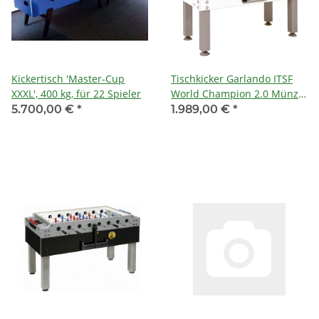
Kickertisch 'Master-Cup
Tischkicker Garlando ITSF
XXXL', 400 kg, für 22 Spieler
World Champion 2.0 Münz
1,- #1
5.700,00 €
*
1.989,00 €
*