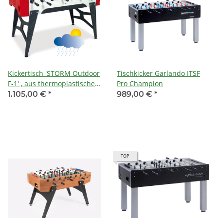
Kickertisch 'STORM Outdoor
Tischkicker Garlando ITSF
F-1' , aus thermoplastischem
Pro Champion
Kunstharz & Fiberglas /
1.105,00 €
*
989,00 €
*
doppeltverchromte 16mm
Stangen / Spielfläche aus
Spezial-Glas, 5 mm stark /
Gewicht: 73 kg
TOP