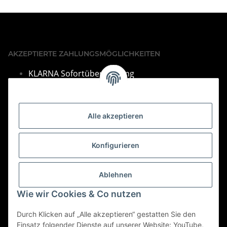
AKZEPTIERTE ZAHLUNGSMÖGLICHKEITEN
KLARNA Sofortüberweisung
VISA & Mastercard
PayPal
Alle akzeptieren
SEPA Lastschrift
Barza
hlung bei Abholung
Konfigurieren
Vorkasse per Überweisung
Bei Fragen finden Sie unsere Kontakdaten im Impressum.
Ablehnen
Informationen
Wie wir Cookies & Co nutzen
Durch Klicken auf „Alle akzeptieren“ gestatten Sie den
Gesetzliche Informationen
Einsatz folgender Dienste auf unserer Website: YouTube,