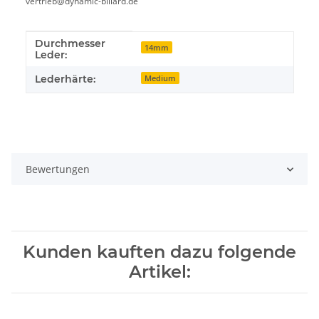
vertrieb@dynamic-billard.de
Durchmesser
Produkteigenschaft
Wert
14mm
Leder:
Lederhärte:
Medium
Bewertungen
Kunden kauften dazu folgende
Artikel: