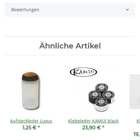
Bewertungen
Ähnliche Artikel
Aufsteckleder Luxus
Klebeleder KAMUI black
K
1,25 €
*
23,90 €
*
19