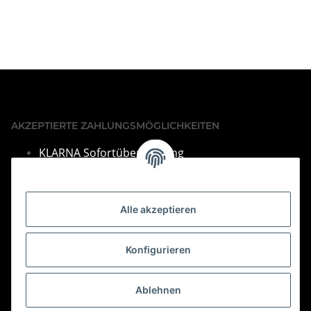
AKZEPTIERTE ZAHLUNGSMÖGLICHKEITEN
KLARNA Sofortüberweisung
VISA & Mastercard
PayPal
Alle akzeptieren
SEPA Lastschrift
Barza
hlung bei Abholung
Konfigurieren
Vorkasse per Überweisung
Bei Fragen finden Sie unsere Kontakdaten im Impressum.
Ablehnen