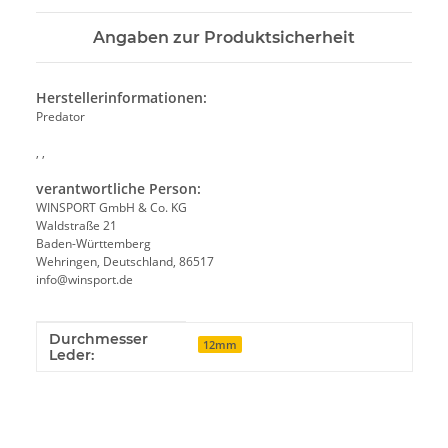
Angaben zur Produktsicherheit
Herstellerinformationen:
Predator
, ,
verantwortliche Person:
WINSPORT GmbH & Co. KG
Waldstraße 21
Baden-Württemberg
Wehringen, Deutschland, 86517
info@winsport.de
Durchmesser
Produkteigenschaft
Wert
12mm
Leder: