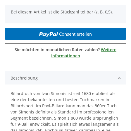
x
Bei diesem Artikel ist die Stückzahl teilbar (z. B. 0,5).
Consent erteilen
Sie möchten in monatlichen Raten zahlen?
Weitere
Informationen
Beschreibung
Billardtuch von Ivan Simonis ist seit 1680 etabliert als
eine der bekanntesten und besten Tuchmarken im
Billardsport. Im Pool-Billard kann man das 860er Tuch
von Simonis definitv als Standard im professionellen
Segment bezeichnen. Simonis 860 wurde ursprünglich
für 9-Ball entwickelt. Es spielt sich etwas langsamer als
das Simonis 760. Hochqualitativer Kammgarn, eine