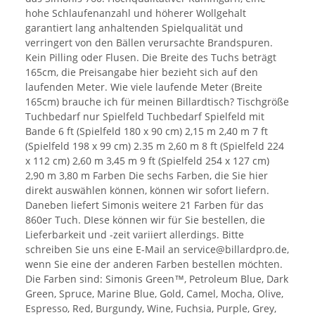
hohe Schlaufenanzahl und höherer Wollgehalt
garantiert lang anhaltenden Spielqualität und
verringert von den Bällen verursachte Brandspuren.
Kein Pilling oder Flusen. Die Breite des Tuchs beträgt
165cm, die Preisangabe hier bezieht sich auf den
laufenden Meter. Wie viele laufende Meter (Breite
165cm) brauche ich für meinen Billardtisch? Tischgröße
Tuchbedarf nur Spielfeld Tuchbedarf Spielfeld mit
Bande 6 ft (Spielfeld 180 x 90 cm) 2,15 m 2,40 m 7 ft
(Spielfeld 198 x 99 cm) 2.35 m 2,60 m 8 ft (Spielfeld 224
x 112 cm) 2,60 m 3,45 m 9 ft (Spielfeld 254 x 127 cm)
2,90 m 3,80 m Farben Die sechs Farben, die Sie hier
direkt auswählen können, können wir sofort liefern.
Daneben liefert Simonis weitere 21 Farben für das
860er Tuch. DIese können wir für Sie bestellen, die
Lieferbarkeit und -zeit variiert allerdings. Bitte
schreiben Sie uns eine E-Mail an service@billardpro.de,
wenn Sie eine der anderen Farben bestellen möchten.
Die Farben sind: Simonis Green™, Petroleum Blue, Dark
Green, Spruce, Marine Blue, Gold, Camel, Mocha, Olive,
Espresso, Red, Burgundy, Wine, Fuchsia, Purple, Grey,