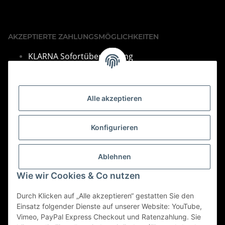
AKZEPTIERTE ZAHLUNGSMÖGLICHKEITEN
KLARNA Sofortüberweisung
VISA & Mastercard
PayPal
Alle akzeptieren
SEPA Lastschrift
Barza
hlung bei Abholung
Konfigurieren
Vorkasse per Überweisung
Bei Fragen finden Sie unsere Kontakdaten im Impressum.
Ablehnen
Informationen
Wie wir Cookies & Co nutzen
Durch Klicken auf „Alle akzeptieren“ gestatten Sie den
Gesetzliche Informationen
Einsatz folgender Dienste auf unserer Website: YouTube,
Vimeo, PayPal Express Checkout und Ratenzahlung. Sie