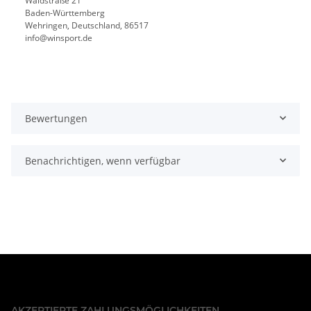
Waldstraße 21
Baden-Württemberg
Wehringen, Deutschland, 86517
info@winsport.de
Bewertungen
Benachrichtigen, wenn verfügbar
AKZEPTIERTE ZAHLUNGSMÖGLICHKEITEN