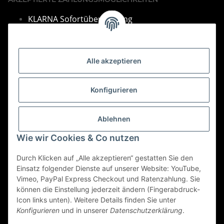
KLARNA Sofortüberweisung
VISA & Mastercard
PayPal
Alle akzeptieren
SEPA Lastschrift
Barza
hlung bei Abholung
Konfigurieren
Vorkasse per Überweisung
Bei Fragen finden Sie unsere Kontakdaten im Impressum.
Ablehnen
Informationen
Wie wir Cookies & Co nutzen
Durch Klicken auf „Alle akzeptieren“ gestatten Sie den
Gesetzliche Informationen
Einsatz folgender Dienste auf unserer Website: YouTube,
Vimeo, PayPal Express Checkout und Ratenzahlung. Sie
können die Einstellung jederzeit ändern (Fingerabdruck-
Icon links unten). Weitere Details finden Sie unter
Vertrag widerrufen
Konfigurieren
und in unserer
Datenschutzerklärung
.
* Alle Preise inkl. gesetzlicher USt., zzgl.
Versand