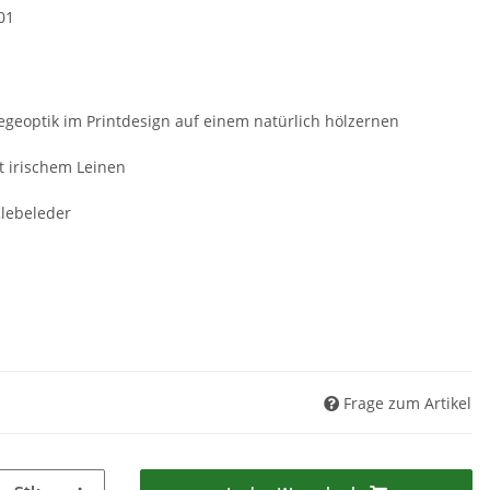
01
egeoptik im Printdesign auf einem natürlich hölzernen
t irischem Leinen
Klebeleder
Frage zum Artikel