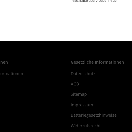
info@billardserviceberlin.de
onen
Gesetzliche Informationen
formationen
Datenschutz
AGB
Sitemap
Impressum
Batteriegesetzhinweise
Widerrufsrecht