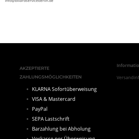
info@billardserviceberlin.de
Informati
AKZEPTIERTE
ZAHLUNGSMÖGLICHKEITEN
Versandin
KLARNA Sofortüberweisung
VISA & Mastercard
PayPal
SEPA Lastschrift
Barza
hlung bei Abholung
Vorkasse per Überweisung