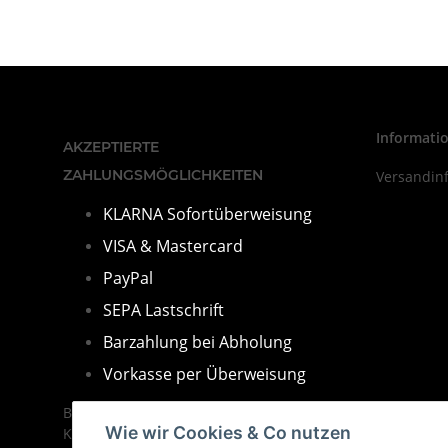
Informati
AKZEPTIERTE
ZAHLUNGSMÖGLICHKEITEN
Versandin
KLARNA Sofortüberweisung
VISA & Mastercard
PayPal
SEPA Lastschrift
Barza
hlung bei Abholung
Vorkasse per Überweisung
Bei Fragen finden Sie unsere
Wie wir Cookies & Co nutzen
Kontakdaten im Impressum.