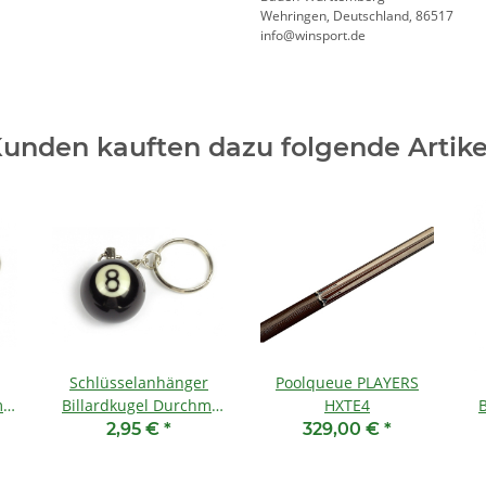
Wehringen, Deutschland, 86517
info@winsport.de
unden kauften dazu folgende Artike
Schlüsselanhänger
Poolqueue PLAYERS
.
Billardkugel Durchm.
HXTE4
25mm-Nr. 8
2,95 €
*
329,00 €
*