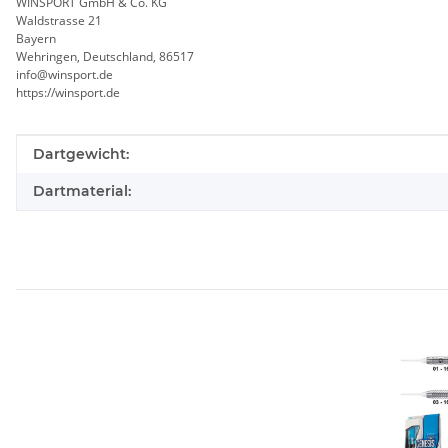
WINSPORT GmbH & Co. KG
Waldstrasse 21
Bayern
Wehringen, Deutschland, 86517
info@winsport.de
https://winsport.de
Produkteigenschaft
Wert
Dartgewicht:
Dartmaterial: