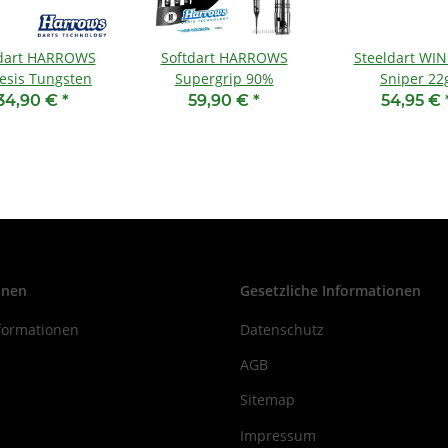
tdart HARROWS
Softdart HARROWS
Steeldart WI
esis Tungsten
Supergrip 90%
Sniper 2
34,90 €
*
59,90 €
*
54,95 €
onen
Gesetzliche Informationen
formationen
Datenschutz
AGB
Sitemap
Impressum