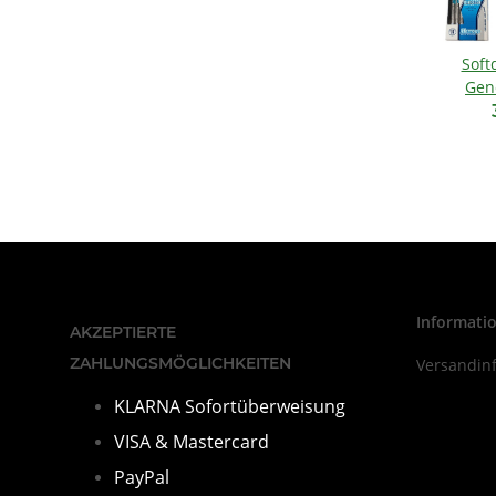
Sof
Gen
Informati
AKZEPTIERTE
ZAHLUNGSMÖGLICHKEITEN
Versandin
KLARNA Sofortüberweisung
VISA & Mastercard
PayPal