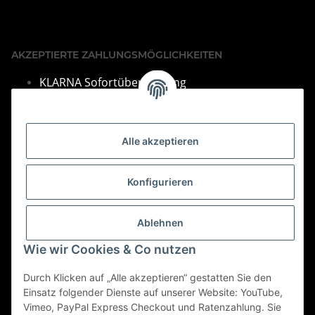
AKZEPTIERTE ZAHLUNGSMÖGLICHKEITEN
KLARNA Sofortüberweisung
VISA & Mastercard
PayPal
Alle akzeptieren
SEPA Lastschrift
Barza
hlung bei Abholung
Konfigurieren
Vorkasse per Überweisung
Bei Fragen finden Sie unsere Kontakdaten im Impressum.
Ablehnen
Informationen
Wie wir Cookies & Co nutzen
Durch Klicken auf „Alle akzeptieren“ gestatten Sie den
Gesetzliche Informationen
Einsatz folgender Dienste auf unserer Website: YouTube,
Vimeo, PayPal Express Checkout und Ratenzahlung. Sie