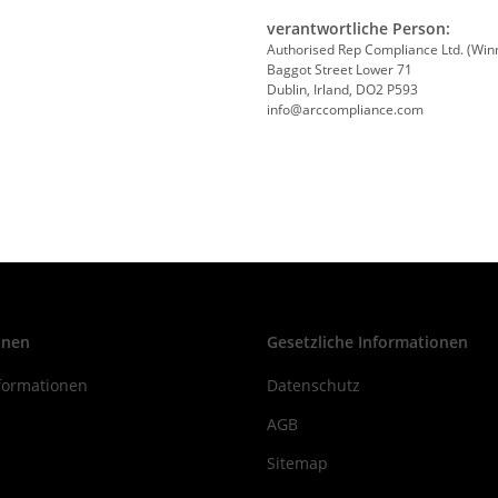
verantwortliche Person:
Authorised Rep Compliance Ltd. (Wi
Baggot Street Lower 71
Dublin, Irland, DO2 P593
info@arccompliance.com
onen
Gesetzliche Informationen
formationen
Datenschutz
AGB
Sitemap