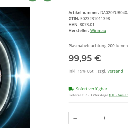
Artikelnummer:
DA020ZUB040
GTIN:
5023231011398
HAN:
8073.01
Hersteller:
Winmau
Plasmabeleuchtung 200 lumen
99,95 €
inkl. 19% USt. , zzgl.
Versand
Sofort verfügbar
Lieferzeit:
2 - 3 Werktage
(DE - Ausla