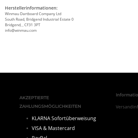
Herstellerinformationen:
Winmau Dartboard Company Ltd
South Road, Bridgend Industrial Estate 0
Bridgend, , CF31 3PT
info@winmau.com
Informati
AKZEPTIERTE
ZAHLUNGSMÖGLICHKEITEN
Versandin
KLARNA Sofortüberweisung
VISA & Mastercard