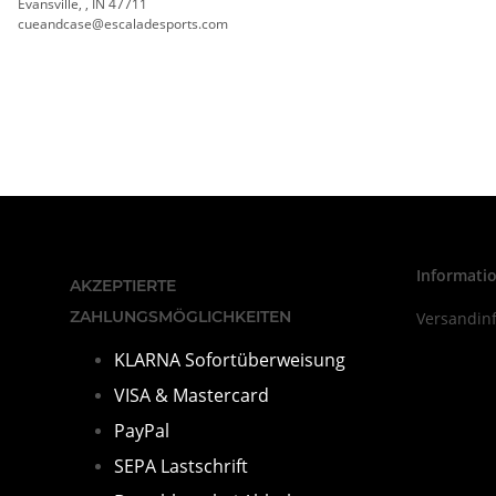
Evansville, , IN 47711
cueandcase@escaladesports.com
Informati
AKZEPTIERTE
ZAHLUNGSMÖGLICHKEITEN
Versandin
KLARNA Sofortüberweisung
VISA & Mastercard
PayPal
SEPA Lastschrift