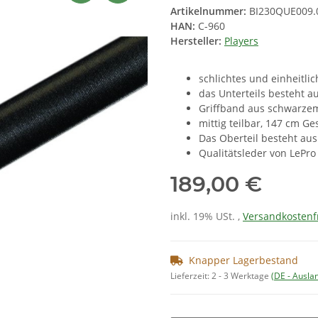
Artikelnummer:
BI230QUE009.
HAN:
C-960
Hersteller:
Players
schlichtes und einheitli
das Unterteils besteht 
Griffband aus schwarzem
mittig teilbar, 147 cm G
Das Oberteil besteht
aus
Qualitätsleder von LePro
189,00 €
inkl. 19% USt. ,
Versandkostenf
Knapper Lagerbestand
Lieferzeit:
2 - 3 Werktage
(DE - Ausla