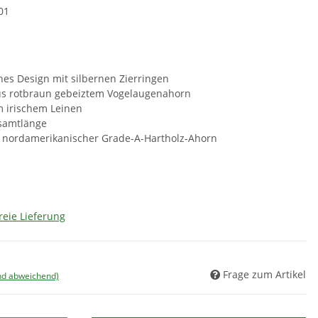
01
ches Design mit silbernen Zierringen
aus rotbraun gebeiztem Vogelaugenahorn
 irischem Leinen
esamtlänge
 nordamerikanischer Grade-A-Hartholz-Ahorn
reie Lieferung
Frage zum Artikel
nd abweichend)