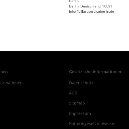
Berlin
Berlin, Deutschland, 10691
info@billardserviceberlin.de
onen
Gesetzliche Informationen
formationen
Datenschutz
AGB
Sitemap
Impressum
Batteriegesetzhinweise