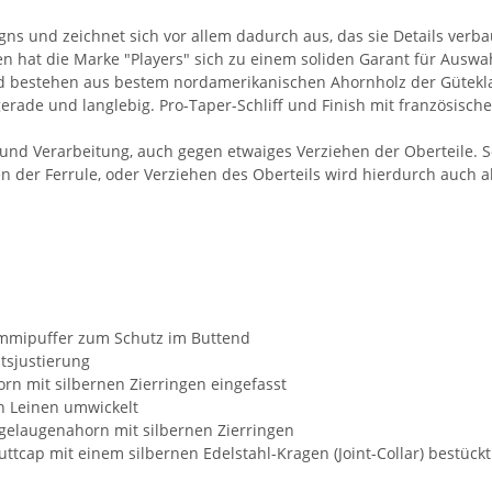
igns und zeichnet sich vor allem dadurch aus, das sie Details verb
en hat die Marke "Players" sich zu einem soliden Garant für Auswa
und bestehen aus bestem nordamerikanischen Ahornholz der Gütekl
s gerade und langlebig. Pro-Taper-Schliff und Finish mit französi
und Verarbeitung, auch gegen etwaiges Verziehen der Oberteile. Sol
 der Ferrule, oder Verziehen des Oberteils wird hierdurch auch ab
Gummipuffer zum Schutz im Buttend
tsjustierung
orn mit silbernen Zierringen eingefasst
en Leinen umwickelt
ogelaugenahorn mit silbernen Zierringen
ttcap mit einem silbernen Edelstahl-Kragen (Joint-Collar) bestückt