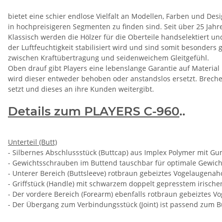
bietet eine schier endlose Vielfalt an Modellen, Farben und Des
in hochpreisigeren Segmenten zu finden sind. Seit über 25 Jahr
Klassisch werden die Hölzer für die Oberteile handselektiert 
der Luftfeuchtigkeit stabilisiert wird und sind somit besonder
zwischen Kraftübertragung und seidenweichem Gleitgefühl.
Oben drauf gibt Players eine lebenslange Garantie auf Material 
wird dieser entweder behoben oder anstandslos ersetzt. Brechen
setzt und dieses an ihre Kunden weitergibt.
Details zum PLAYERS C-960
..
Unterteil (Butt)
- Silbernes Abschlussstück (Buttcap) aus Implex Polymer mit 
- Gewichtsschrauben im Buttend tauschbar für optimale Gewich
- Unterer Bereich (Buttsleeve) rotbraun gebeiztes Vogelaugenah
- Griffstück (Handle) mit schwarzem doppelt gepresstem irisch
- Der vordere Bereich (Forearm) ebenfalls rotbraun gebeiztes V
- Der Übergang zum Verbindungsstück (Joint) ist passend zum Bu